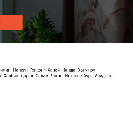
шимин
Нанкин
Гонконг
Ханой
Чанша
Ханчжоу
у
Харбин
Дар-эс-Салам
Янгон
Йоханнесбург
Абиджан