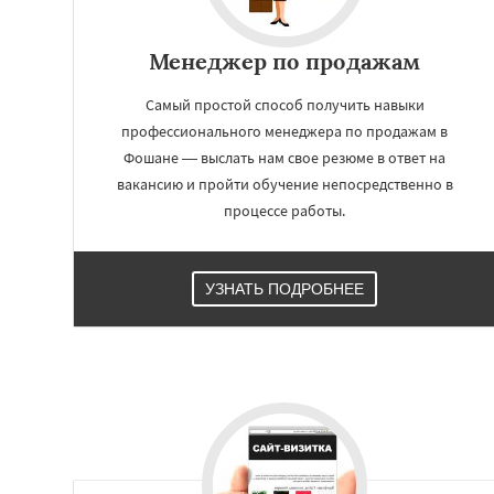
Менеджер по продажам
Работае
регио
Самый простой способ получить навыки
профессионального менеджера по продажам в
Токио
Чэнду
Ли
Фошане — выслать нам свое резюме в ответ на
Тегеран
Нью-Йо
вакансию и пройти обучение непосредственно в
Дакка
Ухань
Бо
процессе работы.
Чунцин
Хошими
Чанша
Ханчжо
Багдад
Ченнаи
Сиань
Сучжоу
С
УЗНАТЬ ПОДРОБНЕЕ
Сингапур
Шаньт
Янгон
Йоханне
Александрия