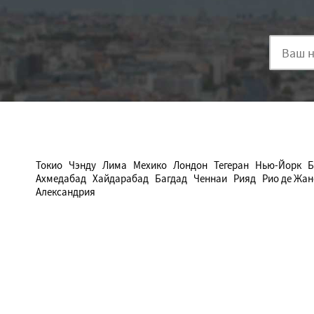
Токио
Чэнду
Лима
Мехико
Лондон
Тегеран
Нью-Йорк
Б
Ахмедабад
Хайдарабад
Багдад
Ченнаи
Рияд
Рио де Жа
Александрия