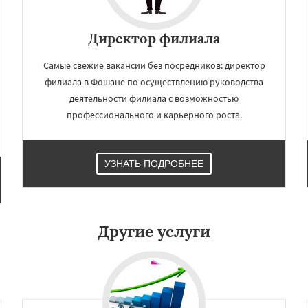
×
×
Директор филиала
м по
УЗНАТЬ ПОДРОБНЕЕ
нам
Самые свежие вакансии без посредников: директор
филиала в Фошане по осуществлению руководства
ма
Мехико
Лондон
деятельности филиала с возможностью
рк
Бангалор
Шэньян
профессионального и карьерного роста.
гота
Каир
Нинбо
н
Нанкин
Гонконг
Ханой
у
Ахмедабад
Хайдарабад
Рияд
Рио де Жанейро
УЗНАТЬ ПОДРОБНЕЕ
Даю согласие на обработку персональных данных
урат
Бангкок
Сантьяго
оу
Харбин
Дар-эс-Салам
сбург
Абиджан
Другие услуги