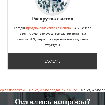
Раскрутка сайтов
Сегодня
продвижение сайтов в Фошане
начинается с
оценки, аудита ресурса, выявлении типичных
ошибок SEO, разработки правильной и удобной
структуры.
ЗАКАЗАТЬ
ер по продажам
->
Менеджер по продажам в Мире
-> Менеджер по 
Остались вопросы?