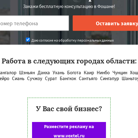
Закажи бесплатную консультацию в Фошане!
Даю согласие на обработку персональных данных
Работа в следующих городах области:
ангалор
Шэньян
Дакка
Ухань
Богота
Каир
Нинбо
Чунцин
Хо
нейро
Сиань
Сучжоу
Сурат
Бангкок
Сантьяго
Сингапур
Шаньто
У Вас свой бизнес?
Разместите рекламу на
www.voxtel.ru