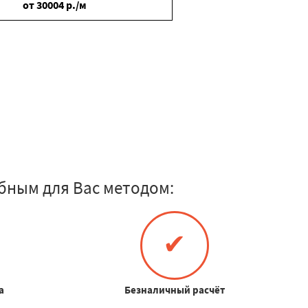
от
30004
р./м
бным для Вас методом:
✔
а
Безналичный расчёт