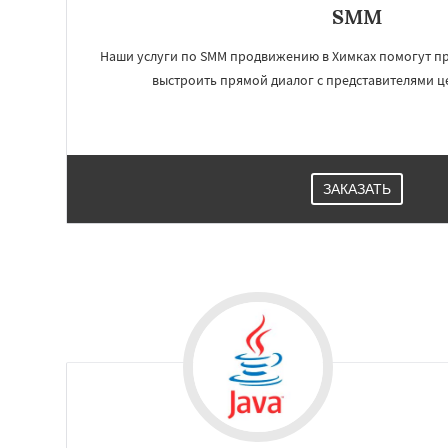
SMM
Наши услуги по SMM продвижению в Химках помогут пр
Работае
выстроить прямой диалог с представителями ц
регио
Таганрог
Мытищ
Комсомольск-на
Нальчик
Шахты
ЗАКАЗАТЬ
Благовещенск
К
Великий Новгоро
Ангарск
Псков
Южно-Сахалинск
Абакан