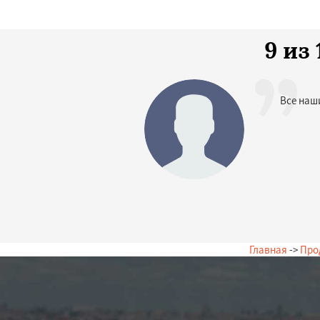
9 из
Все наш
Главная
->
Про