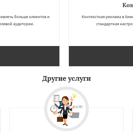
Кон
×
×
ивлечь больше клиентов и
Контекстная реклама в Химк
м по
елевой аудитории.
стандартная настро
нам
и
Сыктывкар
-Амуре
Нижнекамск
Дзержинск
Энгельс
Даю согласие на обработку персональных данных
оролёв
Братск
д
Орск
Старый Оскол
Люберцы
Бийск
Прокопьевск
Другие услуги