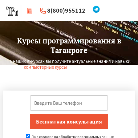
8(800)955112
|
Перезвоните мне
Курсы программирования в
Таганроге
На наших it-курсах вы получите актуальные знания и навыки.
Сегодня
компьютерные курсы
в Таганроге проводятся как для
новичков, так и для профессионалов, после завершения
обучения выдается сертификат.
×
×
Работаем по
УЗНАТЬ ПОДРОБНЕЕ
регионам
Мытищи
Сыктывкар
Даю согласие на обработку персональных данных