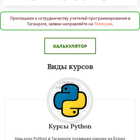
Комсомольск-на-Амуре
Нижнекамск
Нальчик
Шахты
Дзержинск
Энгельс
Благовещенск
Королёв
Братск
Великий Новгород
Орск
Старый Оскол
Приглашаем к сотрудничеству учителей программирования в
Таганроге, заявки направляйте на
Телеграм
.
Ангарск
Псков
Люберцы
Даю согласие на обработку персональных данных
Южно-Сахалинск
Бийск
Прокопьевск
Абакан
КАЛЬКУЛЯТОР
Виды курсов
Курсы Python
Наш курс Python в Таганроге посвящен одному из бурно