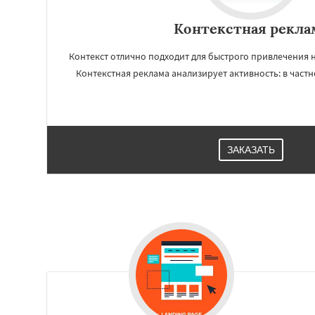
Контекстная рекла
Работае
Контекст отлично подходит для быстрого привлечения 
Контекстная реклама анализирует активность: в частн
регио
Липецк
Чебокса
Ставрополь
Кур
Магнитогорск
И
Сургут
Владим
ЗАКАЗАТЬ
Нижний Тагил
С
Якутск
Грозный
Саранск
Черепо
Вологда
Орёл
В
Мурманск
Петро
Кострома
Йошка
Стерлитамак
Хи