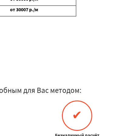
от
30007
р./м
обным для Вас методом:
✔
Безналичный расчёт