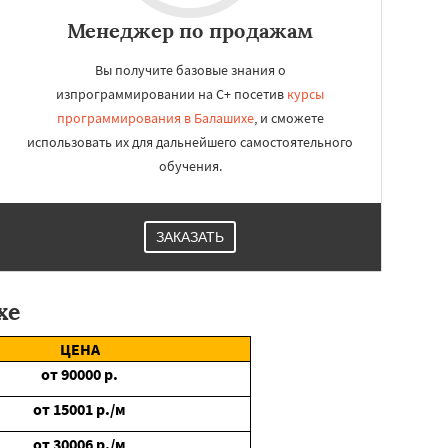
Менеджер по продажам
Вы получите базовые знания о
изпрограммировании на C+ посетив
курсы
программирования в Балашихе
, и сможете
использовать их для дальнейшего самостоятельного
обучения.
ЗАКАЗАТЬ
хе
ЦЕНА
от
90000
р.
от
15001
р./м
от
30006
р./м