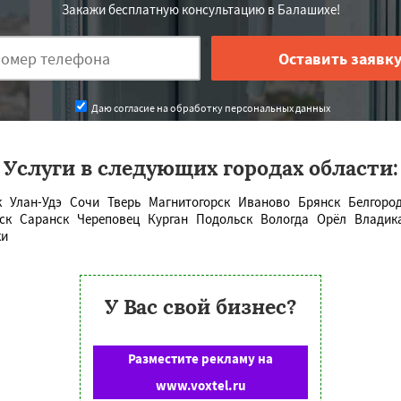
Закажи бесплатную консультацию в Балашихе!
Даю согласие на обработку персональных данных
Услуги в следующих городах области:
к
Улан-Удэ
Сочи
Тверь
Магнитогорск
Иваново
Брянск
Белгоро
ск
Саранск
Череповец
Курган
Подольск
Вологда
Орёл
Владик
ки
У Вас свой бизнес?
Разместите рекламу на
www.voxtel.ru