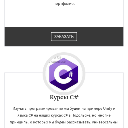
портфолио.
ЗАКАЗАТЬ
Курсы C#
×
×
Работаем по
УЗНАТЬ ПОДРОБНЕЕ
Изучать программирование мы будем на примере Unity и
языка C# на наших курсах C# в Подольске, но многие
регионам
принципы, о которых мы будем рассказывать, универсальны.