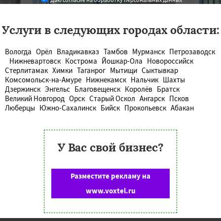
Услуги в следующих городах области:
Вологда
Орёл
Владикавказ
Тамбов
Мурманск
Петрозаводск
Нижневартовск
Кострома
Йошкар-Ола
Новороссийск
Стерлитамак
Химки
Таганрог
Мытищи
Сыктывкар
Комсомольск-на-Амуре
Нижнекамск
Нальчик
Шахты
Дзержинск
Энгельс
Благовещенск
Королёв
Братск
Великий Новгород
Орск
Старый Оскол
Ангарск
Псков
Люберцы
Южно-Сахалинск
Бийск
Прокопьевск
Абакан
У Вас свой бизнес?
Разместите рекламу на
www.voxtel.ru