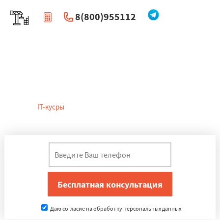
8(800)955112
|
Перезвоните мне
Курсы программирования в
Подольске
Вы получите базовые знания о изпрограммировании на C+
посетив
IT-кусры
в Подольске, и сможете использовать их для
дальнейшего самостоятельного обучения.
Даю согласие на обработку персональных данных