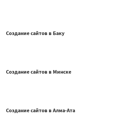
Создание сайтов в Баку
Создание сайтов в Минске
Создание сайтов в Алма-Ата