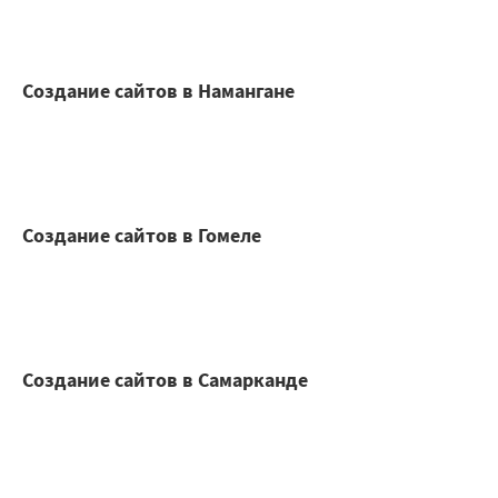
Создание сайтов в Намангане
Создание сайтов в Гомеле
Создание сайтов в Самарканде