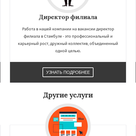
×
×
м по
УЗНАТЬ ПОДРОБНЕЕ
Директор филиала
нам
Работа в нашей компании на вакансии директор
у
Шэньчжэнь
Мумбаи
филиала в Стамбуле - это профессиональный и
аса
Тяньцзинь
Лахор
карьерный рост, дружный коллектив, объединенный
Дунгуань
Сеул
Фошань
одной целью.
ма
Мехико
Лондон
рк
Бангалор
Шэньян
гота
Каир
Нинбо
Даю согласие на обработку персональных данных
н
Нанкин
Гонконг
Ханой
УЗНАТЬ ПОДРОБНЕЕ
у
Ахмедабад
Хайдарабад
Рияд
Рио де Жанейро
Другие услуги