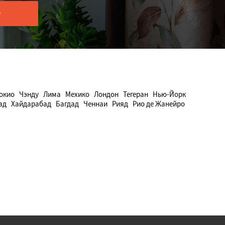
окио
Чэнду
Лима
Мехико
Лондон
Тегеран
Нью-Йорк
ад
Хайдарабад
Багдад
Ченнаи
Рияд
Рио де Жанейро