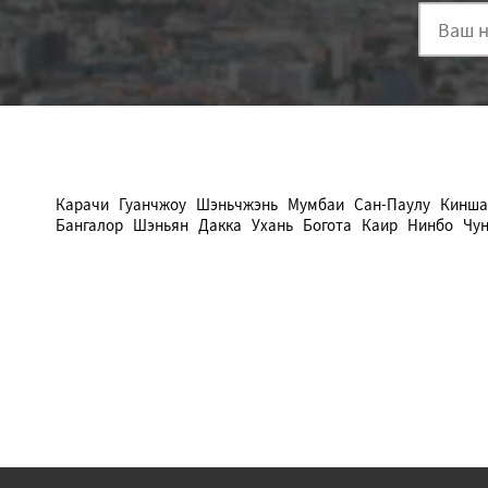
Карачи
Гуанчжоу
Шэньчжэнь
Мумбаи
Сан-Паулу
Кинша
Бангалор
Шэньян
Дакка
Ухань
Богота
Каир
Нинбо
Чу