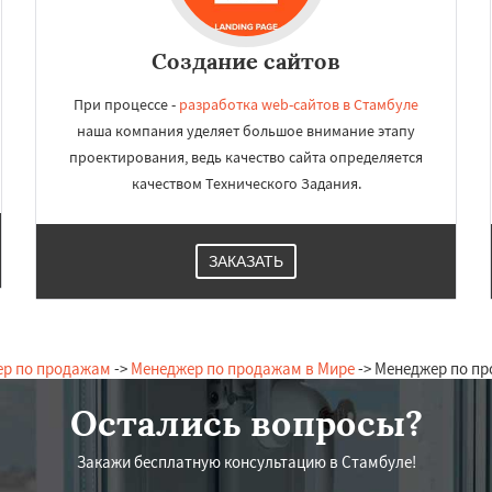
Создание сайтов
При процессе -
разработка web-сайтов в Стамбуле
наша компания уделяет большое внимание этапу
проектирования, ведь качество сайта определяется
качеством Технического Задания.
ЗАКАЗАТЬ
р по продажам
->
Менеджер по продажам в Мире
-> Менеджер по п
Остались вопросы?
Закажи бесплатную консультацию в Стамбуле!