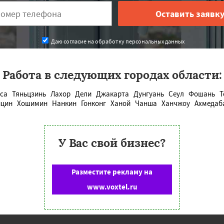
Даю согласие на обработку персональных данных
Работа в следующих городах области:
са
Тяньцзинь
Лахор
Дели
Джакарта
Дунгуань
Сеул
Фошань
Т
нцин
Хошимин
Нанкин
Гонконг
Ханой
Чанша
Ханчжоу
Ахмедаб
У Вас свой бизнес?
Разместите рекламу на
www.voxtel.ru