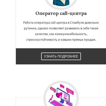
Работае
Оператор call-центра
регио
Работа оператора call-центра в Стамбуле довольно
Карачи
Гуанчжо
рутинна, однако позволяет развивать в себе такие
Сан-Паулу
Кинш
качества, как коммуникабельность,
Дели
Джакарта
стрессоустойчивость и навыки прямых продаж.
Токио
Чэнду
Ли
Тегеран
Нью-Йо
Дакка
Ухань
Бо
Чунцин
Хошими
УЗНАТЬ ПОДРОБНЕЕ
Чанша
Ханчжо
Багдад
Ченнаи