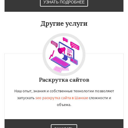
УЗНАТЬ ПОДРОБНЕЕ
Нинбо
Чунцин
Хошимин
Нанкин
Гонконг
Ханой
Чанша
Ханчжоу
Ахмедабад
Хайдарабад
Багдад
Другие услуги
Раскрутка сайтов
Наш опыт, знания и собственные технологии позволяют
запускать
seo раскрутка сайта в Шанхае
сложности и
объема.