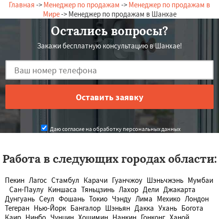
Главная
->
Менеджер по продажам
->
Менеджер по продажам в
Мире
-> Менеджер по продажам в Шанхае
Остались вопросы?
Закажи бесплатную консультацию в Шанхае!
Даю согласие на обработку персональных данных
Работа в следующих городах области:
Пекин
Лагос
Стамбул
Карачи
Гуанчжоу
Шэньчжэнь
Мумбаи
Сан-Паулу
Киншаса
Тяньцзинь
Лахор
Дели
Джакарта
Дунгуань
Сеул
Фошань
Токио
Чэнду
Лима
Мехико
Лондон
Тегеран
Нью-Йорк
Бангалор
Шэньян
Дакка
Ухань
Богота
Каир
Нинбо
Чунцин
Хошимин
Нанкин
Гонконг
Ханой