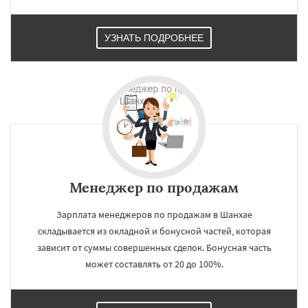
УЗНАТЬ ПОДРОБНЕЕ
×
×
Работаем по
УЗНАТЬ ПОДРОБНЕЕ
регионам
Менеджер по продажам
Зарплата менеджеров по продажам в Шанхае
Пекин
Лагос
Стамбул
Карачи
складывается из окладной и бонусной частей, которая
Гуанчжоу
Шэньчжэнь
Мумбаи
зависит от суммы совершенных сделок. Бонусная часть
Сан-Паулу
Киншаса
Тяньцзинь
Лахор
Дели
Джакарта
Дунгуань
Сеул
может составлять от 20 до 100%.
Фошань
Токио
Чэнду
Лима
Мехико
Лондон
Тегеран
Нью-Йорк
Бангалор
Даю согласие на обработку персональных данных
Шэньян
Дакка
Ухань
Богота
Каир