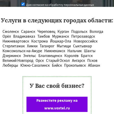
Даю согласие на обработку персональных данных
Услуги в следующих городах области:
Смоленск
Саранск
Череповец
Курган
Подольск
Вологда
Орёл
Владикавказ
Тамбов
Мурманск
Петрозаводск
Нижневартовск
Кострома
Йошкар-Ола
Новороссийск
Стерлитамак
Химки
Таганрог
Мытищи
Сыктывкар
Комсомольск-на-Амуре
Нижнекамск
Нальчик
Шахты
Дзержинск
Энгельс
Благовещенск
Королёв
Братск
Великий Новгород
Орск
Старый Оскол
Ангарск
Псков
Люберцы
Южно-Сахалинск
Бийск
Прокопьевск
Абакан
У Вас свой бизнес?
Разместите рекламу на
www.voxtel.ru