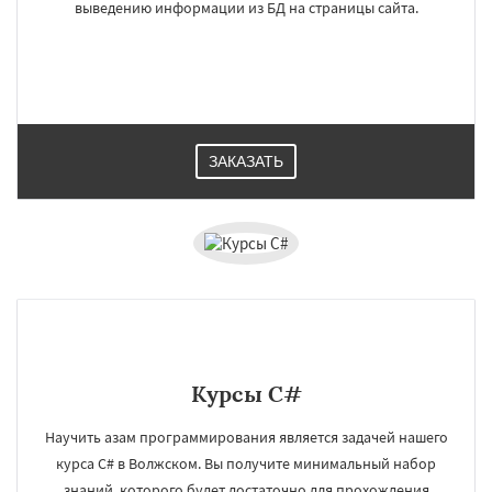
выведению информации из БД на страницы сайта.
ЗАКАЗАТЬ
Курсы C#
×
×
Работаем по
УЗНАТЬ ПОДРОБНЕЕ
Научить азам программирования является задачей нашего
регионам
курса C# в Волжском. Вы получите минимальный набор
знаний, которого будет достаточно для прохождения