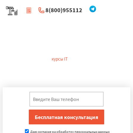
8(800)955112
|
Перезвоните мне
Курсы программирования в
Волжском
На сегодняшний день
курсы IT
в Волжском – одно из самых
перспективных направлений. Наша школа программирования
разработала обучающие программы так, чтобы сделать
обучение максимально простым.
Даю согласие на обработку персональных данных