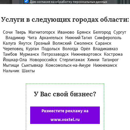
Даю согласие на обработку персональных данных
Услуги в следующих городах области:
Сочи
Тверь
Магнитогорск
Иваново
Брянск
Белгород
Сургут
Владимир
Чита
Архангельск
Нижний Тагил
Симферополь
Калуга
Якутск
Грозный
Волжский
Смоленск
Саранск
Череповец
Курган
Подольск
Вологда
Орёл
Владикавказ
Тамбов
Мурманск
Петрозаводск
Нижневартовск
Кострома
Йошкар-Ола
Новороссийск
Стерлитамак
Химки
Таганрог
Мытищи
Сыктывкар
Комсомольск-на-Амуре
Нижнекамск
Нальчик
Шахты
У Вас свой бизнес?
Разместите рекламу на
www.voxtel.ru