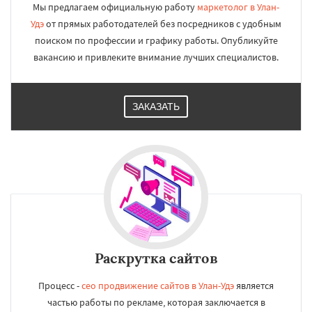
Мы предлагаем официальную работу
маркетолог в Улан-
Кострома
Йошкар-Ола
Новороссийск
Удэ
от прямых работодателей без посредников с удобным
Стерлитамак
Химки
Таганрог
Мытищи
Сыктывкар
Комсомольск-на-Амуре
поиском по профессии и графику работы. Опубликуйте
Нижнекамск
Нальчик
Шахты
вакансию и привлеките внимание лучших специалистов.
ЗАКАЗАТЬ
Раскрутка сайтов
Процесс -
сео продвижение сайтов в Улан-Удэ
является
частью работы по рекламе, которая заключается в