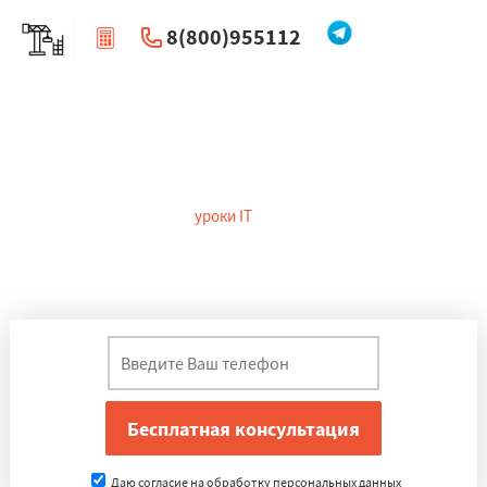
8(800)955112
|
Перезвоните мне
Курсы программирования в Улан-
Удэ
На сегодняшний день
уроки IT
в Улан-Удэ – одно из самых
перспективных направлений. Наша школа программирования
разработала обучающие программы так, чтобы сделать
обучение максимально простым.
Даю согласие на обработку персональных данных